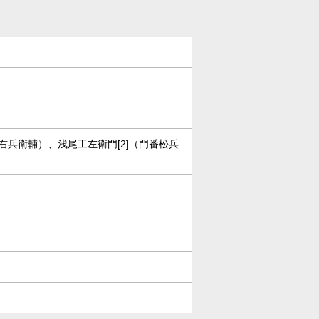
干右兵衛輔）、浅尾工左衛門[2]（門番松兵