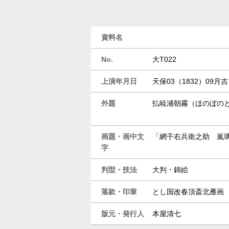
資料名
No.
大T022
上演年月日
天保03（1832）09
外題
払暁浦朝霧（ほのぼの
画題・画中文
「網干右兵衛之助 嵐
字
判型・技法
大判・錦絵
落款・印章
とし国改春頂斎北雁画
版元・発行人
本屋清七