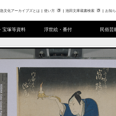
急文化アーカイブズとは
使い方
池田文庫蔵書検索
お知ら
・宝塚等資料
浮世絵・番付
民俗芸