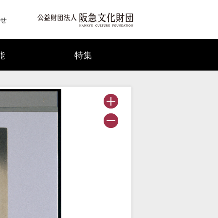
せ
能
特集