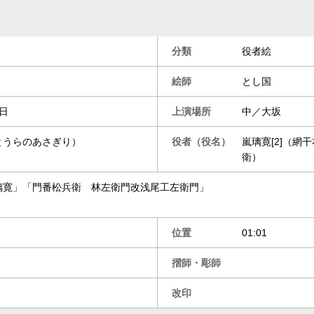
分類
役者絵
絵師
とし国
月吉日
上演場所
中／大坂
とうらのあさぎり）
役者（役名）
嵐璃寛[2]（網
衛）
璃寛」「門番松兵衛 林左衛門改浅尾工左衛門」
位置
01:01
摺師・彫師
改印