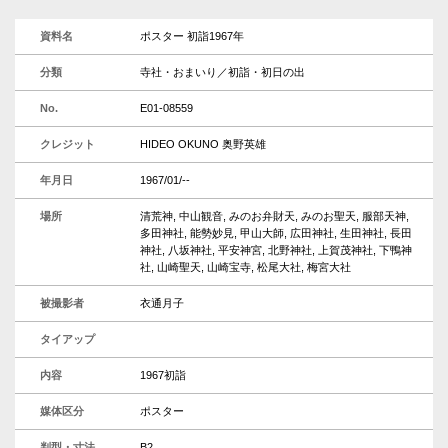
資料名
ポスター 初詣1967年
分類
寺社・おまいり／初詣・初日の出
No.
E01-08559
クレジット
HIDEO OKUNO 奥野英雄
年月日
1967/01/--
場所
清荒神, 中山観音, みのお弁財天, みのお聖天, 服部天神,
多田神社, 能勢妙見, 甲山大師, 広田神社, 生田神社, 長田
神社, 八坂神社, 平安神宮, 北野神社, 上賀茂神社, 下鴨神
社, 山崎聖天, 山崎宝寺, 松尾大社, 梅宮大社
被撮影者
衣通月子
タイアップ
内容
1967初詣
媒体区分
ポスター
判型・寸法
B2