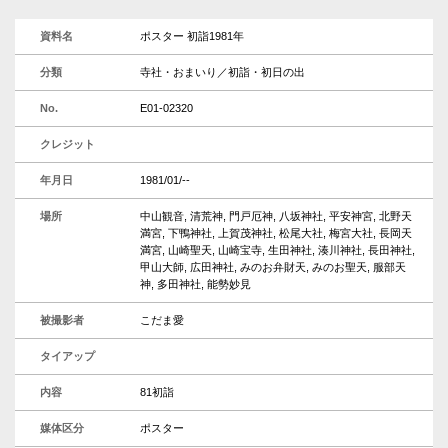
資料名
ポスター 初詣1981年
分類
寺社・おまいり／初詣・初日の出
No.
E01-02320
クレジット
年月日
1981/01/--
場所
中山観音, 清荒神, 門戸厄神, 八坂神社, 平安神宮, 北野天
満宮, 下鴨神社, 上賀茂神社, 松尾大社, 梅宮大社, 長岡天
満宮, 山崎聖天, 山崎宝寺, 生田神社, 湊川神社, 長田神社,
甲山大師, 広田神社, みのお弁財天, みのお聖天, 服部天
神, 多田神社, 能勢妙見
被撮影者
こだま愛
タイアップ
内容
81初詣
媒体区分
ポスター