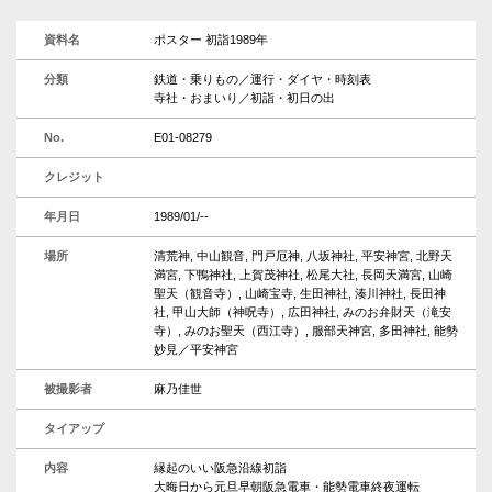
資料名
ポスター 初詣1989年
分類
鉄道・乗りもの／運行・ダイヤ・時刻表
寺社・おまいり／初詣・初日の出
No.
E01-08279
クレジット
年月日
1989/01/--
場所
清荒神, 中山観音, 門戸厄神, 八坂神社, 平安神宮, 北野天
満宮, 下鴨神社, 上賀茂神社, 松尾大社, 長岡天満宮, 山崎
聖天（観音寺）, 山崎宝寺, 生田神社, 湊川神社, 長田神
社, 甲山大師（神呪寺）, 広田神社, みのお弁財天（滝安
寺）, みのお聖天（西江寺）, 服部天神宮, 多田神社, 能勢
妙見／平安神宮
被撮影者
麻乃佳世
タイアップ
内容
縁起のいい阪急沿線初詣
大晦日から元旦早朝阪急電車・能勢電車終夜運転