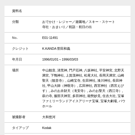
資料名
分類
おでかけ・レジャー／遊園地／スキー・スケート
寺社・おまいり／初詣・初日の出
No.
E01-11491
クレジット
K.KANDA 菅田和義
年月日
1996/01/01～1996/03/03
場所
中山観音, 清荒神, 門戸厄神, 八坂神社, 平安神宮, 北野天
満宮, 下鴨神社, 上賀茂神社, 松尾大社, 長岡天満宮, 山崎
聖天（観音寺）, 山崎宝寺, 生田神社, 湊川神社, 長田神
社, 甲山大師（神呪寺）, 広田神社, 西宮神社（西宮えび
す）, みのお弁財天（滝安寺）, みのお聖天（西江寺）,
萩の寺, 服部天神宮, 多田神社, 能勢妙見, 住吉大社, 宝塚
ファミリーランドアイスアリーナ宝塚, 宝塚大劇場, バウ
ホール
被撮影者
大和悠河
タイアップ
Kodak